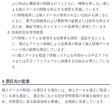
よび持込む機器等の制限を行うとともに、権限を有しない者に
よる個人データの閲覧を防止する措置を実施しています。
(イ)情報端末には個人データが保管されない仕組みを講じると
ともに、電子記録媒体および書類等の盗難または紛失を防止す
るため、施錠可能なキャビネットや金庫等に保管しています。
技術的安全管理措置
(ア)情報システムを使用する従業者を識別・認証するととも
に、適正なアクセス制御により従業者が取扱う個人情報データ
ベース等の範囲を限定しています。
(イ)個人データを取扱う情報システムを外部からの不正アクセ
スまたは不正ソフトウエアから保護する仕組みを導入していま
す。
4.委託先の監督
個人データの取扱いを委託する場合には、個人データを適正に取扱っ
ている者を選定し、委託先における安全管理措置の実施を確保するた
め、外部委託に係る取扱規程を整備し、定期的に見直しています。