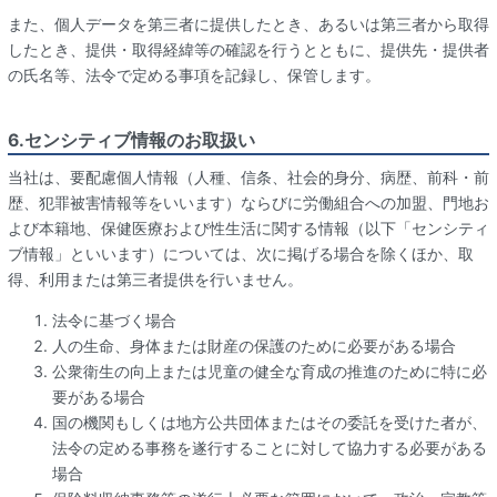
また、個人データを第三者に提供したとき、あるいは第三者から取得
したとき、提供・取得経緯等の確認を行うとともに、提供先・提供者
の氏名等、法令で定める事項を記録し、保管します。
6.センシティブ情報のお取扱い
当社は、要配慮個人情報（人種、信条、社会的身分、病歴、前科・前
歴、犯罪被害情報等をいいます）ならびに労働組合への加盟、門地お
よび本籍地、保健医療および性生活に関する情報（以下「センシティ
ブ情報」といいます）については、次に掲げる場合を除くほか、取
得、利用または第三者提供を行いません。
法令に基づく場合
人の生命、身体または財産の保護のために必要がある場合
公衆衛生の向上または児童の健全な育成の推進のために特に必
要がある場合
国の機関もしくは地方公共団体またはその委託を受けた者が、
法令の定める事務を遂行することに対して協力する必要がある
場合