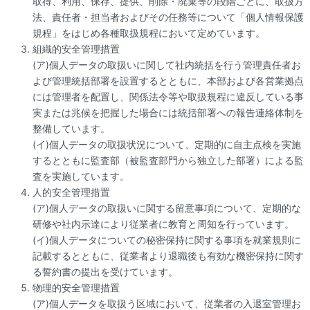
取得、利用、保存、提供、削除・廃棄等の段階ごとに、取扱方
法、責任者・担当者およびその任務等について「個人情報保護
規程」をはじめ各種取扱規程において定めています。
組織的安全管理措置
(ア)個人データの取扱いに関して社内統括を行う管理責任者お
よび管理統括部署を設置するとともに、本部および各営業拠点
には管理者を配置し、関係法令等や取扱規程に違反している事
実または兆候を把握した場合には統括部署への報告連絡体制を
整備しています。
(イ)個人データの取扱状況について、定期的に自主点検を実施
するとともに監査部（被監査部門から独立した部署）による監
査を実施しています。
人的安全管理措置
(ア)個人データの取扱いに関する留意事項について、定期的な
研修や社内示達により従業者に教育と周知を行っています。
(イ)個人データについての秘密保持に関する事項を就業規則に
記載するとともに、従業者より退職後も有効な機密保持に関す
る誓約書の提出を受けています。
物理的安全管理措置
(ア)個人データを取扱う区域において、従業者の入退室管理お